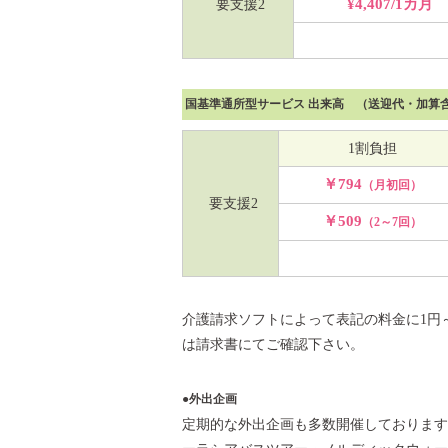
¥4,407/1カ月
要支援2
国基準通所型サービス 出来高 （送迎代・加算
1割負担
￥794
（月初回）
要支援2
￥509
（2～7回）
介護請求ソフトによって表記の料金に1円
は請求書にてご確認下さい。
●外出企画
定期的な外出企画も多数開催しております