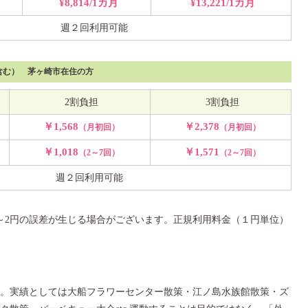
¥8,814/1カ月
¥13,221/1カ月
週２回利用可能
含む） 茅ヶ崎市在住の方
2割負担
3割負担
￥1,568
￥2,378
（月初回）
（月初回）
￥1,018
￥1,571
（2～7回）
（2～7回）
週２回利用可能
～2円の誤差が生じる場合がございます。正規利用料金（１円単位）
。実績としては大船フラワーセンター散策・江ノ島水族館散策・ズ