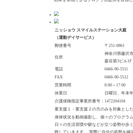
ニッショウ スマイルステーション大庭
（運動デイサービス）
郵便番号
〒251-0861
神奈川県藤沢市大
住所
森谷第3ビル1F
電話
0466-90-5511
FAX
0466-90-5512
営業時間
8:00～17:00
休業日
日曜日、年末
介護保険指定事業所番号：1472204104
要支援１・要支援２の方のみを対象とした
身体状況を動画撮影し、個々のプログラ
日々の生活習慣や癖などが立つ姿勢や歩
映していきます。 実際に自分の姿勢を確