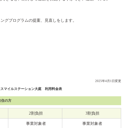
。
ニングプログラムの提案、見直しをします。
2025年4月1日変更
ウスマイルステーション大庭 利用料金表
在住の方
2割負担
3割負担
事業対象者
事業対象者