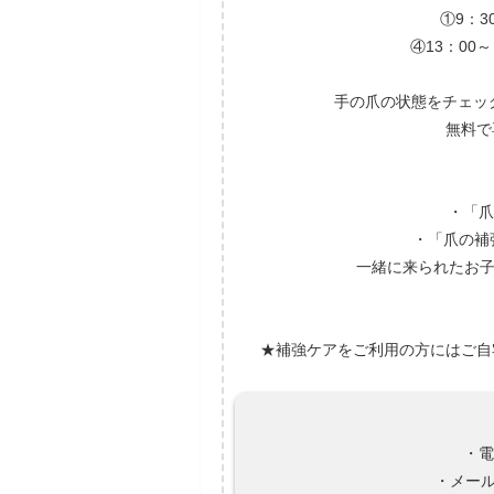
①9：3
④13：00～
手の爪の状態をチェック
無料で
・「爪
・「爪の補強
一緒に来られたお子
★補強ケアをご利用の方にはご自
・
・メール k