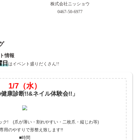
株式会社ニッショウ
0467-50-6977
ント情報
曜日
はイベント盛りだくさん!!
1/7（水）
健康診断!!&ネイル体験会!!」
ク! (爪が薄い・割れやすい・二枚爪・縦じわ等)
専用のやすりで形整え致します!!
■時間