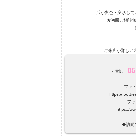
爪が変色・変形して
★初回ご相談無
ご来店が難しい
05
・電話
フッ
https://foottr
フッ
https://w
◆訪問