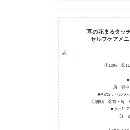
「耳の花まるタッチ
セルフケアメニ
①10時 ②1
肩、背中
■その2：セルフ
①難聴 ②首・肩回
■その3:
【1・