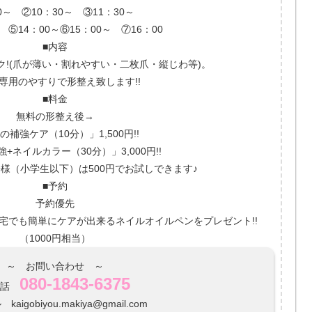
0～ ②10：30～ ③11：30～
 ⑤14：00～⑥15：00～ ⑦16：00
■内容
!(爪が薄い・割れやすい・二枚爪・縦じわ等)。
専用のやすりで形整え致します!!
■料金
無料の形整え後→
の補強ケア（10分）」1,500円!!
+ネイルカラー（30分）」3,000円!!
様（小学生以下）は500円でお試しできます♪
■予約
予約優先
宅でも簡単にケアが出来るネイルオイルペンをプレゼント!!
（1000円相当）
～ お問い合わせ ～
080-1843-6375
電話
aigobiyou.makiya@gmail.com