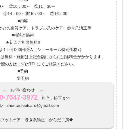
0～ ②10：30～ ③11：30～
 ⑤14：00～⑥15：00～ ⑦16：00
■内容
かとの角質ケア、トラブル爪のケア、巻き爪矯正等
■相談と施術
★初回ご相談無料!!
１回4.000円税込（ショールーム特別価格♪）
談は無料・施術は上記金額にさらに別途料金がかかります。
望の方はまずはTELにてご相談ください。
■予約
要予約
～ お問い合わせ ～
0-7647-3972
担当：松下まで
shonan.footcare@gmail.com
式フットケア 巻き爪矯正 からだ工房◆