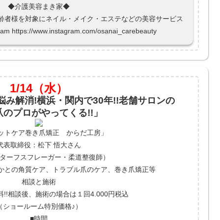
◆介護美容まき家◆
齢者様を対象にネイル・メイク・エステなどの美容サービス
ttps://www.instagram.com/osanai_carebeauty
1/14（水）
み解消!横浜・関内で30年!!老舗サロンの
爪のプロがやってくる!!」
ットケア巻き爪矯正 からだ工房」
代表取締役：松下 悟大さん
マスターフスフレーガー・柔道整復師）
かとの角質ケア、トラブル爪のケア、巻き爪矯正等
相談と施術
!!相談後、施術の場合は１回4.000円税込
（ショールーム特別価格♪）
■時間