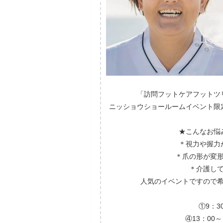
「訪問フットケアフットツ
ニッショウショールームイベント限
★こんなお悩
＊視力や握力
＊爪の形が変
＊介護し
人気のイベントですので
①9：3
④13：00～