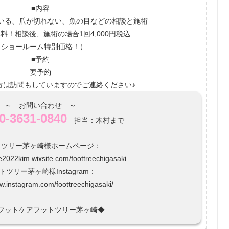
■内容
いる、爪が切れない、魚の目などの相談と施術
料！相談後、施術の場合1回4,000円税込
（ショールーム特別価格！）
■予約
要予約
方は訪問もしていますのでご連絡ください♪
～ お問い合わせ ～
0-3631-0840
担当：木村まで
トツリー茅ヶ崎様ホームページ：
ee2022kim.wixsite.com/foottreechigasaki
トツリー茅ヶ崎様Instagram：
ww.instagram.com/foottreechigasaki/
フットケアフットツリー茅ヶ崎◆