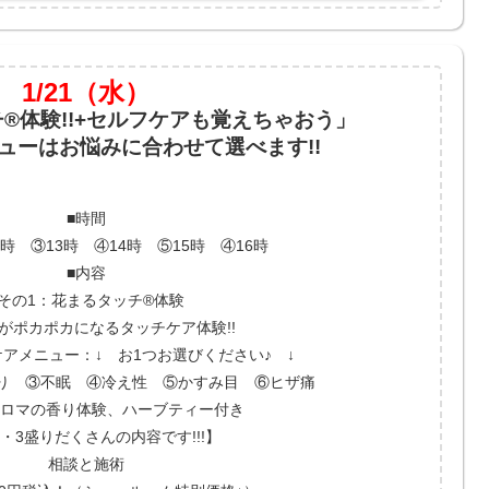
1/21（水）
®体験!!+セルフケアも覚えちゃおう」
ューはお悩みに合わせて選べます!!
■時間
1時 ③13時 ④14時 ⑤15時 ④16時
■内容
■その1：花まるタッチ®体験
がポカポカになるタッチケア体験!!
ケアメニュー：↓ お1つお選びください♪ ↓
り ③不眠 ④冷え性 ⑤かすみ目 ⑥ヒザ痛
 アロマの香り体験、ハーブティー付き
2・3盛りだくさんの内容です!!!】
相談と施術