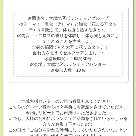
🌿団体名：大船地区ボランティアグループ
🌿テーマ：「嗅覚（アロマ）と触覚（花まる耳タッ
チ）を刺激して、体も脳も活き活きと♪」
🌿内容：・アロマの香りを体験し、体も脳も元気にし
てくれることを実感しよう
・全身の縮図であるお耳に花まるタッチ！
触れ方を覚えてセルフケアしましょ♪
🌿講座時間：１時間30分
🌿会場：大船地区ボランティアセンター
🌿参加人数：19名
地域包括センターのご担当者様も来てくださり、
こちらのグループ様からは２年前にも講座をさせていただき、
今回はリピートでお声掛けいただきました。
いつも、人様のためにボランティア活動をされていらっしゃる
方々がお集り下さったので
この日は『ご自分を労わる時間になっていただきたいな』とい
う思いでお伝えさせていただきました。