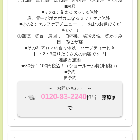
①10時 ②11時 ③13時 ④14時 ⑤15時 ④16時
■内容
■その1：花まるタッチ®体験
肩、背中がポカポカになるタッチケア体験!!
■その2：セルフケアメニュー：↓ お1つお選びくだ
さい♪ ↓
①難聴 ②首・肩回り ③不眠 ④冷え性 ⑤かすみ
目 ⑥ヒザ痛
■その3: アロマの香り体験、ハーブティー付き
【1・2・3盛りだくさんの内容です!!!】
相談と施術
★30分 1,100円税込！（ショールーム特別価格♪）
■予約
要予約
～ お問い合わせ ～
0120-83-2240
担当：藤原ま
・電話
で