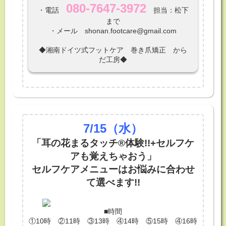
080-7647-3972
・電話
担当：松下
まで
・メール shonan.footcare@gmail.com
◆湘南ドイツ式フットケア 巻き爪矯正 から
だ工房◆
7/15
（水）
「耳の花まるタッチ®体験!!+セルフケ
アも覚えちゃおう」
セルフケアメニューはお悩みに合わせ
て選べます!!
■時間
①10時 ②11時 ③13時 ④14時 ⑤15時 ④16時