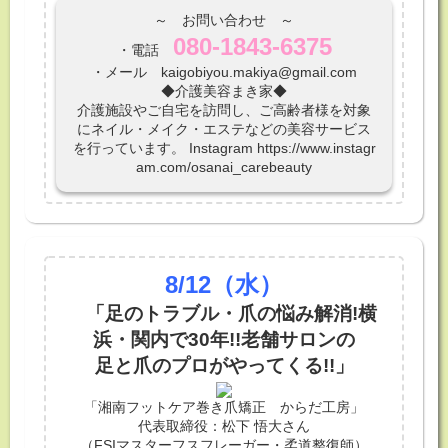
～ お問い合わせ ～
080-1843-6375
・電話
・メール kaigobiyou.makiya@gmail.com
◆介護美容まき家◆
介護施設やご自宅を訪問し、ご高齢者様を対象
にネイル・メイク・エステなどの美容サービス
を行っています。 Instagram https://www.instagr
am.com/osanai_carebeauty
8/12
（水）
「足のトラブル・爪の悩み解消!横
浜・関内で30年!!老舗サロンの
足と爪のプロがやってくる!!」
「湘南フットケア巻き爪矯正 からだ工房」
代表取締役：松下 悟大さん
（FSIマスターフスフレーガー・柔道整復師）