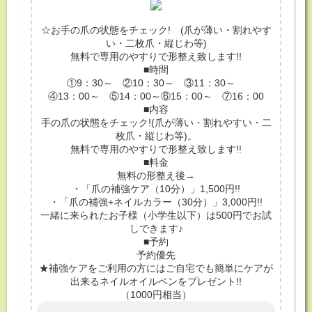
☆お手の爪の状態をチェック! (爪が薄い・割れやす
い・二枚爪・縦じわ等)
無料で専用のやすりで形整え致します!!
■時間
①9：30～ ②10：30～ ③11：30～
④13：00～ ⑤14：00～⑥15：00～ ⑦16：00
■内容
手の爪の状態をチェック!(爪が薄い・割れやすい・二
枚爪・縦じわ等)。
無料で専用のやすりで形整え致します!!
■料金
無料の形整え後→
・「爪の補強ケア（10分）」1,500円!!
・「爪の補強+ネイルカラー（30分）」3,000円!!
一緒に来られたお子様（小学生以下）は500円でお試
しできます♪
■予約
予約優先
★補強ケアをご利用の方にはご自宅でも簡単にケアが
出来るネイルオイルペンをプレゼント!!
（1000円相当）