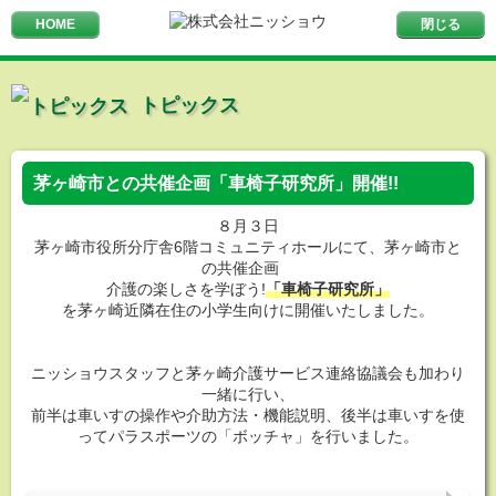
HOME
メニュー
閉じる
トピックス
茅ヶ崎市との共催企画「車椅子研究所」開催!!
８月３日
茅ヶ崎市役所分庁舎6階コミュニティホールにて、
茅ヶ崎市と
の共催企画
介護の楽しさを学ぼう!
「車椅子研究所」
を
茅ヶ崎近隣在住の小学生向けに開催いたしました。
ニッショウスタッフと茅ヶ崎介護サービス連絡協議会も加わり
一緒に行い、
前半は車いすの操作や介助方法・機能説明、
後半は車いすを使
ってパラスポーツの「ボッチャ」を行いました。