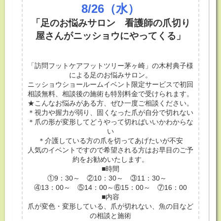
8/26
（水）
「足のお悩みサロン 看護師の爪切り
屋さんがニッショウにやってくる」
「訪問フットケアフットツリー茅ヶ崎」の木村典子様
による足のお悩みサロン。
ニッショウショールームイベント限定サービスで初回
相談無料、相談後の施術も特別料金で受けられます。
★こんなお悩みがある方、ぜひ一度ご相談ください。
＊視力や握力が弱り、固くなった爪が自分で切れない
＊爪の形が変形してどうやって切ればいいかわからな
い
＊介護している方の爪を切ってあげたいが不安
人気のイベントですので希望される方はお早目のご予
約をお勧めいたします。
■時間
①9：30～ ②10：30～ ③11：30～
④13：00～ ⑤14：00～⑥15：00～ ⑦16：00
■内容
爪が変色・変形している、爪が切れない、魚の目など
の相談と施術