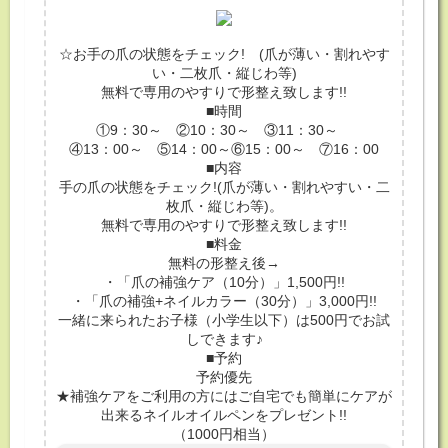
☆お手の爪の状態をチェック! (爪が薄い・割れやす
い・二枚爪・縦じわ等)
無料で専用のやすりで形整え致します!!
■時間
①9：30～ ②10：30～ ③11：30～
④13：00～ ⑤14：00～⑥15：00～ ⑦16：00
■内容
手の爪の状態をチェック!(爪が薄い・割れやすい・二
枚爪・縦じわ等)。
無料で専用のやすりで形整え致します!!
■料金
無料の形整え後→
・「爪の補強ケア（10分）」1,500円!!
・「爪の補強+ネイルカラー（30分）」3,000円!!
一緒に来られたお子様（小学生以下）は500円でお試
しできます♪
■予約
予約優先
★補強ケアをご利用の方にはご自宅でも簡単にケアが
出来るネイルオイルペンをプレゼント!!
（1000円相当）