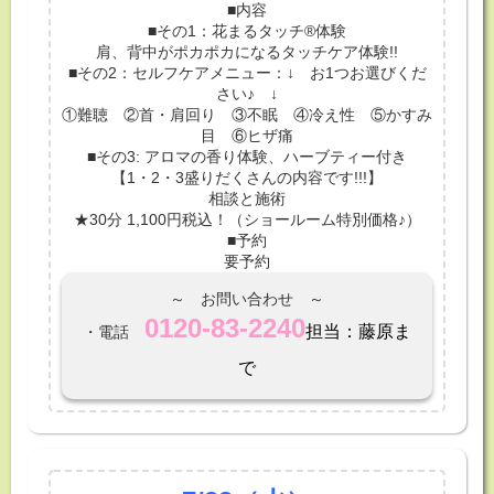
■内容
■その1：花まるタッチ®体験
肩、背中がポカポカになるタッチケア体験!!
■その2：セルフケアメニュー：↓ お1つお選びくだ
さい♪ ↓
①難聴 ②首・肩回り ③不眠 ④冷え性 ⑤かすみ
目 ⑥ヒザ痛
■その3: アロマの香り体験、ハーブティー付き
【1・2・3盛りだくさんの内容です!!!】
相談と施術
★30分 1,100円税込！（ショールーム特別価格♪）
■予約
要予約
～ お問い合わせ ～
0120-83-2240
担当：藤原ま
・電話
で