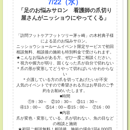
7/22
（水）
「足のお悩みサロン 看護師の爪切り
屋さんがニッショウにやってくる」
「訪問フットケアフットツリー茅ヶ崎」の木村典子様
による足のお悩みサロン。
ニッショウショールームイベント限定サービスで初回
相談無料、相談後の施術も特別料金で受けられます。
★こんなお悩みがある方、ぜひ一度ご相談ください。
＊視力や握力が弱り、固くなった爪が自分で切れない
＊爪の形が変形してどうやって切ればいいかわからな
い
＊介護している方の爪を切ってあげたいが不安
人気のイベントですので希望される方はお早目のご予
約をお勧めいたします。
■時間
①9：30～ ②10：30～ ③11：30～
④13：00～ ⑤14：00～⑥15：00～ ⑦16：00
■内容
爪が変色・変形している、爪が切れない、魚の目など
の相談と施術
★初回ご相談無料！相談後、施術の場合1回4,000円