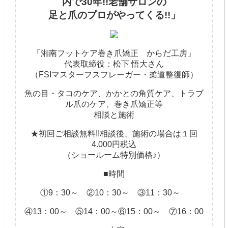
内で30年!!老舗サロンの
足と爪のプロがやってくる!!」
「湘南フットケア巻き爪矯正 からだ工房」
代表取締役：松下 悟大さん
（FSIマスターフスフレーガー・柔道整復師）
魚の目・タコのケア、かかとの角質ケア、トラブ
ル爪のケア、巻き爪矯正等
相談と施術
★初回ご相談無料!!相談後、施術の場合は１回
4.000円税込
（ショールーム特別価格♪）
■時間
①9：30～ ②10：30～ ③11：30～
④13：00～ ⑤14：00～⑥15：00～ ⑦16：00