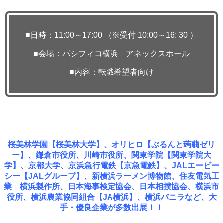
■日時：11:00～17:00 （※受付 10:00～16: 30 ）
■会場：パシフィコ横浜 アネックスホール
■内容：
転職希望者向け
桜美林学園【桜美林大学】、オリヒロ【ぷるんと蒟蒻ゼリ
ー】、鎌倉市役所、川崎市役所、関東学院【関東学院大
学】、京都大学、京浜急行電鉄【京急電鉄】、JALエービー
シー【JALグループ】、新横浜ラーメン博物館、住友電気工
業 横浜製作所、日本海事検定協会、日本相撲協会、横浜市
役所、横浜農業協同組合【JA横浜】、横浜バニラなど、大
手・優良企業が多数出展！！