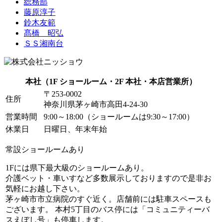
総務部
藤原淳子
鈴木友範
髙橋 昭弘
ＳＳ湘南台
本社
（1F ショールーム・2F 本社・本店営業所）
〒253-0002
住所
神奈川県茅ヶ崎市高田4-24-30
営業時間
9:00～18:00（ショールームは9:30～17:00）
休業日
日曜日、年末年始
常設ショールームあり
1Fには県下最大級のショールームあり。
介護ベット・車いすなど多数展示しておりますので是非お
気軽にお越し下さい。
茅ヶ崎市市立病院のすぐ近く。店舗前には駐車スペースも
ございます。 本村5丁目のバス停には「コミュニティーバ
スえぼし号」も停車します。