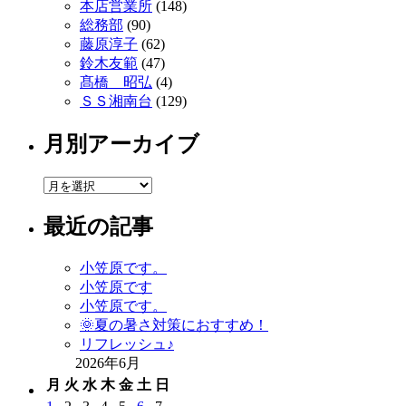
本店営業所
(148)
総務部
(90)
藤原淳子
(62)
鈴木友範
(47)
髙橋 昭弘
(4)
ＳＳ湘南台
(129)
月別アーカイブ
月
別
最近の記事
ア
ー
カ
小笠原です。
イ
小笠原です
ブ
小笠原です。
🌞夏の暑さ対策におすすめ！
リフレッシュ♪
2026年6月
月
火
水
木
金
土
日