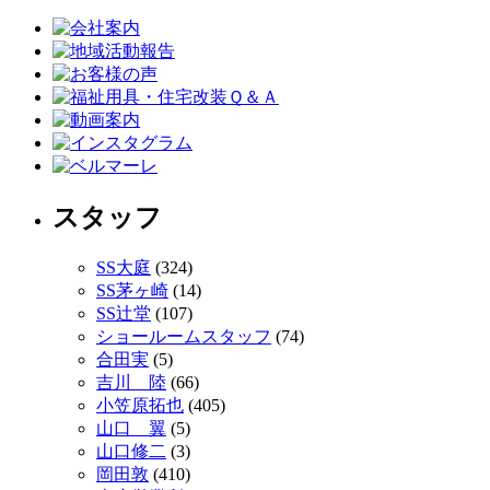
スタッフ
SS大庭
(324)
SS茅ヶ崎
(14)
SS辻堂
(107)
ショールームスタッフ
(74)
合田実
(5)
吉川 陸
(66)
小笠原拓也
(405)
山口 翼
(5)
山口修二
(3)
岡田敦
(410)