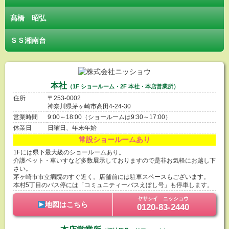
髙橋 昭弘
ＳＳ湘南台
本社
（1F ショールーム・2F 本社・本店営業所）
住所
〒253-0002
神奈川県茅ヶ崎市高田4-24-30
営業時間
9:00～18:00（ショールームは9:30～17:00）
休業日
日曜日、年末年始
常設ショールームあり
1Fには県下最大級のショールームあり。
介護ベット・車いすなど多数展示しておりますので是非お気軽にお越し下
さい。
茅ヶ崎市市立病院のすぐ近く。店舗前には駐車スペースもございます。
本村5丁目のバス停には「コミュニティーバスえぼし号」も停車します。
ヤサシイ ニッショウ
地図はこちら
0120-83-2440