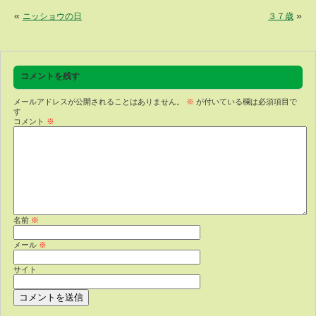
«
»
ニッショウの日
３７歳
コメントを残す
メールアドレスが公開されることはありません。
※
が付いている欄は必須項目で
す
コメント
※
名前
※
メール
※
サイト