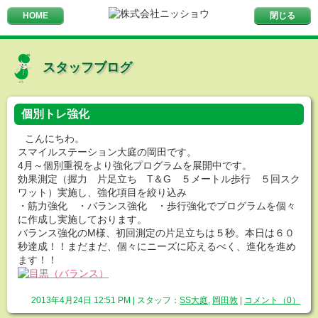
HOME
メニュー
閉じる
スタッフブログ
個別トレ強化
こんにちわ。
スマイルステーション大庭の岡田です。
4月～個別重視をより強化プログラムを展開中です。
効果測定（握力 片足立ち T＆G ５メートル歩行 ５回スク
ワット）実施し、強化項目を絞り込み
・筋力強化 ・バランス強化 ・歩行強化でプログラムを個々
に作成し実施しております。
バランス強化のM様、初回測定の片足立ちは５秒。本日は６０
秒達成！！まだまだ、個々にニーズに応えるべく、進化を進め
ます！！
2013年4月24日 12:51 PM | スタッフ：
SS大庭
,
岡田敦
|
コメント（0）