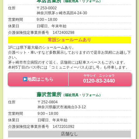
本店営業所
（福祉用具・リフォーム）
住所
〒253-0002
神奈川県茅ヶ崎市高田4-24-30
営業時間
9:00～18:00
休業日
日曜日、年末年始
介護保険指定事業所番号 1472400298
常設ショールームあり
1Fには県下最大級のショールームあり。
介護ベット・車いすなど多数展示しておりますので是非お気軽にお越し下
さい。
茅ヶ崎市市立病院のすぐ近く。店舗前には駐車スペースもございます。
本村5丁目のバス停には「コミュニティーバスえぼし号」も停車します。
ヤサシイ ニッショウ
地図はこちら
0120-83-2440
藤沢営業所
（福祉用具・リフォーム）
住所
〒252-0804
神奈川県藤沢市湘南台3-3-12
営業時間
9:00～18:00
休業日
日曜日、年末年始
介護保険指定事業所番号 1472201092
店舗なし