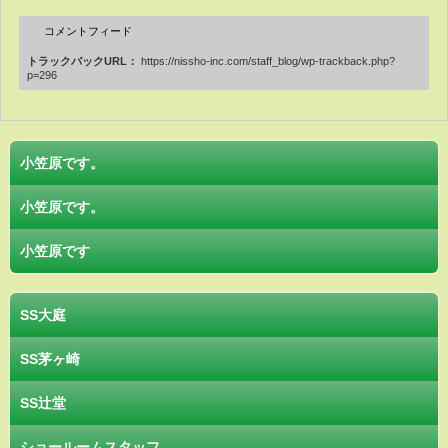
コメントフィード
トラックバックURL：
https://nissho-inc.com/staff_blog/wp-trackback.php?
p=296
小笠原です。
小笠原です。
小笠原です
SS大庭
SS茅ヶ崎
SS辻堂
ショールームスタッフ