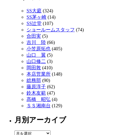
SS大庭
(324)
SS茅ヶ崎
(14)
SS辻堂
(107)
ショールームスタッフ
(74)
合田実
(5)
吉川 陸
(66)
小笠原拓也
(405)
山口 翼
(5)
山口修二
(3)
岡田敦
(410)
本店営業所
(148)
総務部
(90)
藤原淳子
(62)
鈴木友範
(47)
髙橋 昭弘
(4)
ＳＳ湘南台
(129)
月別アーカイブ
月