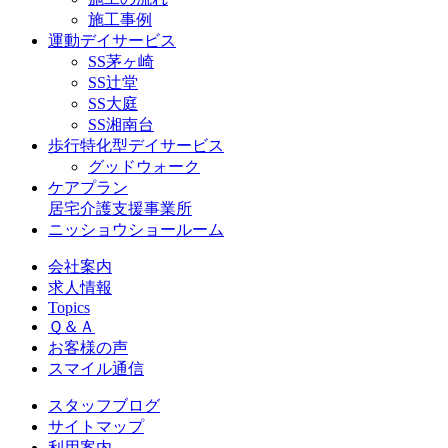
施工事例
運動デイサービス
SS茅ヶ崎
SS辻堂
SS大庭
SS湘南台
歩行特化型デイサービス
グッドウォーク
ケアプラン
居宅介護支援事業所
ニッショウショールーム
会社案内
求人情報
Topics
Ｑ＆Ａ
お客様の声
スマイル通信
スタッフブログ
サイトマップ
利用案内