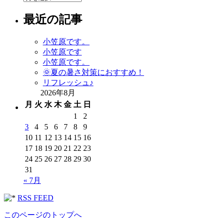
別
最近の記事
ア
ー
カ
小笠原です。
イ
小笠原です
ブ
小笠原です。
🌞夏の暑さ対策におすすめ！
リフレッシュ♪
2026年8月
月
火
水
木
金
土
日
1
2
3
4
5
6
7
8
9
10
11
12
13
14
15
16
17
18
19
20
21
22
23
24
25
26
27
28
29
30
31
« 7月
RSS FEED
このページのトップへ