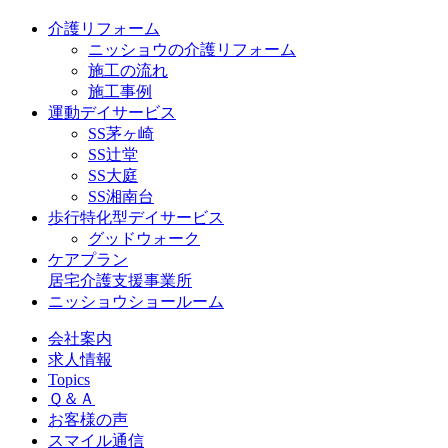
介護リフォーム
ニッショウの介護リフォーム
施工の流れ
施工事例
運動デイサービス
SS茅ヶ崎
SS辻堂
SS大庭
SS湘南台
歩行特化型デイサービス
グッドウォーク
ケアプラン
居宅介護支援事業所
ニッショウショールーム
会社案内
求人情報
Topics
Ｑ＆Ａ
お客様の声
スマイル通信