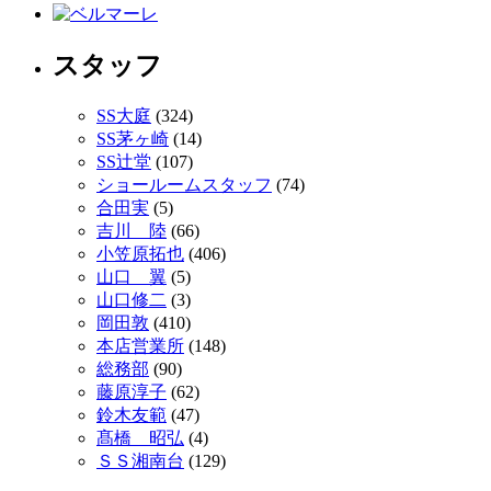
スタッフ
SS大庭
(324)
SS茅ヶ崎
(14)
SS辻堂
(107)
ショールームスタッフ
(74)
合田実
(5)
吉川 陸
(66)
小笠原拓也
(406)
山口 翼
(5)
山口修二
(3)
岡田敦
(410)
本店営業所
(148)
総務部
(90)
藤原淳子
(62)
鈴木友範
(47)
髙橋 昭弘
(4)
ＳＳ湘南台
(129)